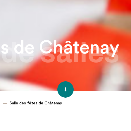
de salles
tes de Châtenay
Salle des fêtes de Châtenay
s