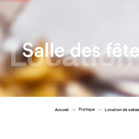
Location 
Salle des fê
Pratique
Accueil
Location de salle