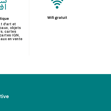
Wifi gratuit
tique
t d'art et
caux, objets
s, cartes
cartes IGN,
naux en vente
tive