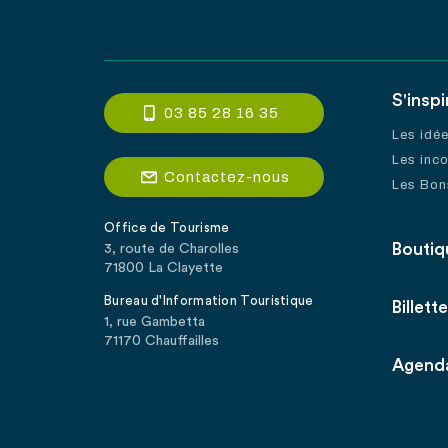
S'inspi
03 85 28 16 35
Les idé
Les inc
Contactez-nous
Les Bon
Office de Tourisme
Boutiq
3, route de Charolles
71800 La Clayette
Bureau d'Information Touristique
Billette
1, rue Gambetta
71170 Chauffailles
Agend