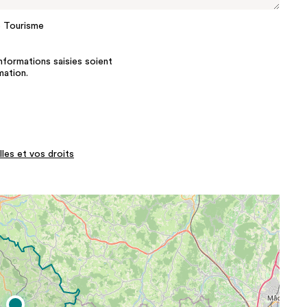
e Tourisme
nformations saisies soient
mation.
les et vos droits