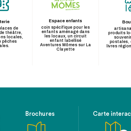
Espace enfants
terie
Bou
coin spécifique pour les
places de
artisana
enfants aménagé dans
de théâtre,
produits lo
les locaux, un circuit
ons locales,
souvenir
enfant labellisé
e pêches
postales, 
Aventures Mômes sur La
ales.
livres régio
Clayette
Brochures
Carte interac