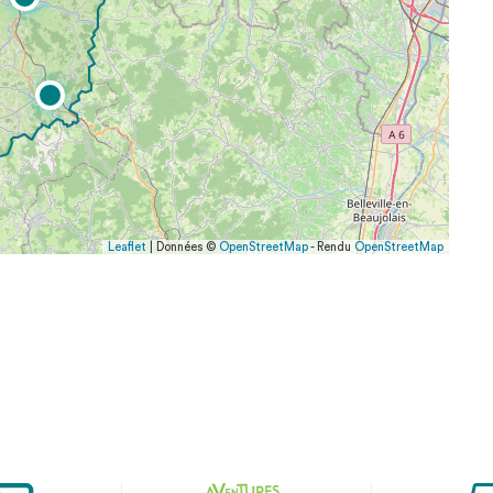
Leaflet
| Données ©
OpenStreetMap
- Rendu
OpenStreetMap