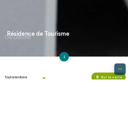
Résidence de Tourisme
Où Dormir
...
Sur la carte
Disponibilités / Réservation