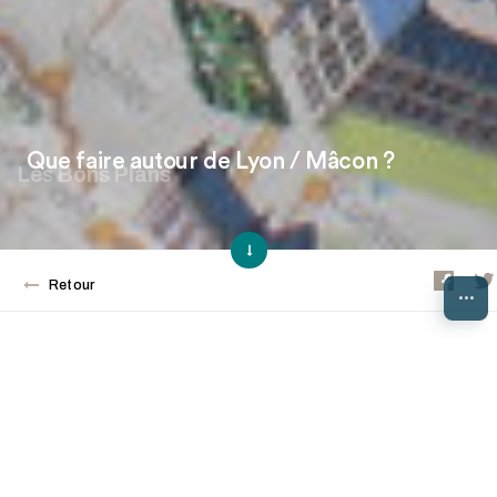
Que faire autour de Lyon / Mâcon ?
Les Bons Plans
Retour
...
Vous êtes à la recherche d'une idée
d'activité pour ce week-end ? À seulement
une heure de Lyon et de Mâcon, le Sud
Brionnais est à découvrir sans tarder ! Que
vous soyez fans de patrimoine, sportifs,
gourmands ou juste curieux, partez à la
rencontre des trésors de notre territoire.