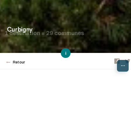
Curbigny
1 destination = 29 communes
Retour
...
Le village de Curbigny
Dans ce village, au paysage ondulé, s'élève
l'église romane au clocher d'ardoise,
construite au XIIème siècle sous la
dépendance de l'abbaye de Cluny. Au
Moyen-Age, la seigneurie de La Bazole, qui
appartenait à la famille de Damas, possédait
un château. Alors que le seigneur voisin de
La Clayette érigeait un vaste château, le