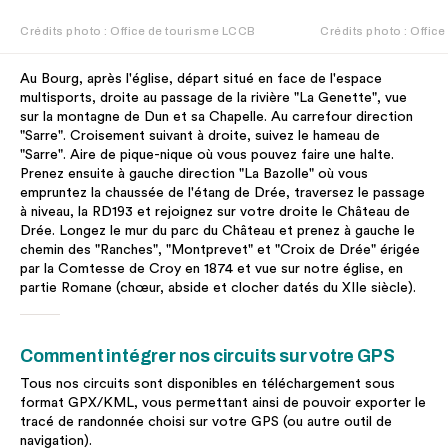
Crédits photo : Office de tourisme LCCB
Crédits photo : Offic
Au Bourg, après l'église, départ situé en face de l'espace
multisports, droite au passage de la rivière "La Genette", vue
sur la montagne de Dun et sa Chapelle. Au carrefour direction
"Sarre". Croisement suivant à droite, suivez le hameau de
"Sarre". Aire de pique-nique où vous pouvez faire une halte.
Prenez ensuite à gauche direction "La Bazolle" où vous
empruntez la chaussée de l'étang de Drée, traversez le passage
à niveau, la RD193 et rejoignez sur votre droite le Château de
Drée. Longez le mur du parc du Château et prenez à gauche le
chemin des "Ranches", "Montprevet" et "Croix de Drée" érigée
par la Comtesse de Croy en 1874 et vue sur notre église, en
partie Romane (chœur, abside et clocher datés du XIIe siècle).
Comment intégrer nos circuits sur votre GPS
Tous nos circuits sont disponibles en téléchargement sous
format GPX/KML, vous permettant ainsi de pouvoir exporter le
tracé de randonnée choisi sur votre GPS (ou autre outil de
navigation).