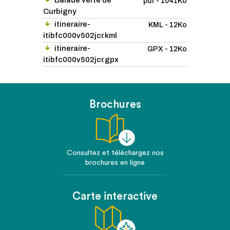
Balade verte de
pdf - 1041Ko
Curbigny
itineraire-
KML - 12Ko
itibfc000v502jcr.kml
itineraire-
GPX - 12Ko
itibfc000v502jcr.gpx
Brochures
Consultez et téléchargez nos
brochures en ligne
Carte interactive