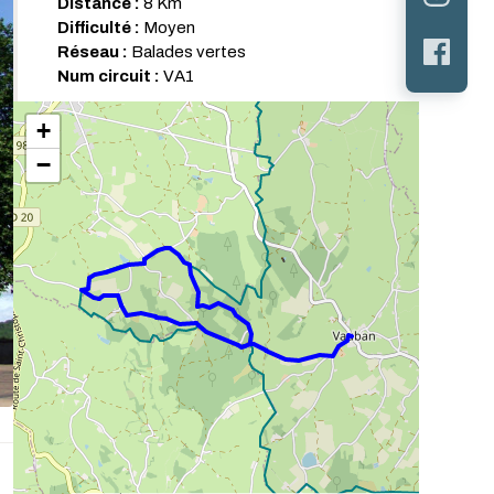
Distance :
8 Km
Difficulté :
Moyen
Réseau :
Balades vertes
Num circuit :
VA1
+
−