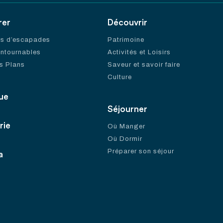
rer
Découvrir
es d’escapades
Patrimoine
ontournables
Activités et Loisirs
s Plans
Saveur et savoir faire
Culture
ue
Séjourner
rie
Où Manger
Où Dormir
Préparer son séjour
a