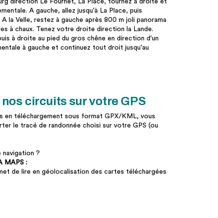
ourg direction Le Fournet, La Place, tournez à droite et
mentale. A gauche, allez jusqu'à La Place, puis
. A la Velle, restez à gauche après 800 m joli panorama
res à chaux. Tenez votre droite direction la Lande.
puis à droite au pied du gros chêne en direction d'un
mentale à gauche et continuez tout droit jusqu'au
nos circuits sur votre GPS
les en téléchargement sous format GPX/KML, vous
rter le tracé de randonnée choisi sur votre GPS (ou
 navigation ?
 MAPS :
met de lire en géolocalisation des cartes téléchargées