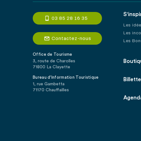
S'inspi
03 85 28 16 35
Les idé
Les inc
Contactez-nous
Les Bon
Office de Tourisme
Boutiq
3, route de Charolles
71800 La Clayette
Bureau d'Information Touristique
Billette
1, rue Gambetta
71170 Chauffailles
Agend