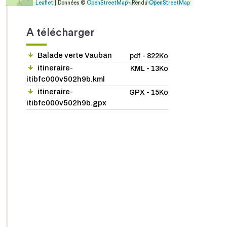
Leaflet
| Données ©
OpenStreetMap
- Rendu
OpenStreetMap
A télécharger
Balade verte Vauban
pdf - 822Ko
itineraire-
KML - 13Ko
itibfc000v502h9b.kml
itineraire-
GPX - 15Ko
itibfc000v502h9b.gpx