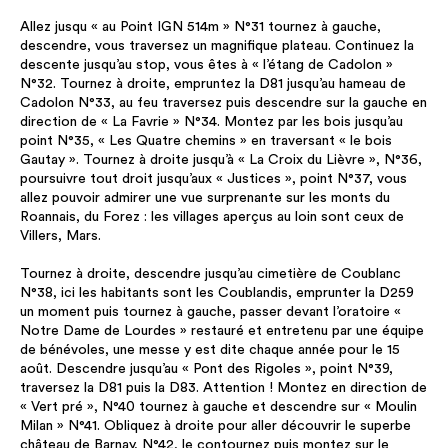
Allez jusqu « au Point IGN 514m » N°31 tournez à gauche,
descendre, vous traversez un magnifique plateau. Continuez la
descente jusqu’au stop, vous êtes à « l’étang de Cadolon »
N°32. Tournez à droite, empruntez la D81 jusqu’au hameau de
Cadolon N°33, au feu traversez puis descendre sur la gauche en
direction de « La Favrie » N°34. Montez par les bois jusqu’au
point N°35, « Les Quatre chemins » en traversant « le bois
Gautay ». Tournez à droite jusqu’à « La Croix du Lièvre », N°36,
poursuivre tout droit jusqu’aux « Justices », point N°37, vous
allez pouvoir admirer une vue surprenante sur les monts du
Roannais, du Forez : les villages aperçus au loin sont ceux de
Villers, Mars.
Tournez à droite, descendre jusqu’au cimetière de Coublanc
N°38, ici les habitants sont les Coublandis, emprunter la D259
un moment puis tournez à gauche, passer devant l’oratoire «
Notre Dame de Lourdes » restauré et entretenu par une équipe
de bénévoles, une messe y est dite chaque année pour le 15
août. Descendre jusqu’au « Pont des Rigoles », point N°39,
traversez la D81 puis la D83. Attention ! Montez en direction de
« Vert pré », N°40 tournez à gauche et descendre sur « Moulin
Milan » N°41. Obliquez à droite pour aller découvrir le superbe
château de Barnay, N°42, le contournez puis montez sur le