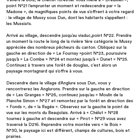
travers le bois, le chemin forestier vous mène à « Dreuillien »,
point N°21 l’emprunter un moment et redescendre par « la
Madone », de magnifiques points de vue s’offrent à votre regard
: le village de Mussy sous Dun, dont les habitants s’appellent :
les Mussiats.
Arrivé au village, descendre jusqu’au viaduc,point N°22. Prendre
un moment la route le long de la rivière 1ère catégorie le Mussy
appréciée des nombreux pêcheurs du canton. Obliquez sur la
gauche en direction de « Le Fournay »point N°23, poursuivre
jusqu’à « La Combe » N°24 et montez jusqu’à « Dunet » N°25.
Continuez à travers une forêt de douglas, c’est alors un
paysage montagnard qui s’offre à vous.
Descendre dans le village d’Anglure sous Dun, vous y
rencontrerez les Anglurons. Prendre sur la gauche en direction
de « Les Granges » N°26, continuez jusqu’au « Moulin de la
Planche Simon » N°27 et remontez par la forêt en direction des
« Fonds », de « la Ragée ». Observez sur la gauche le point de
vue sur les monts du Beaujolais. Arrivé à « Chélut » N°28
tournez à gauche et descendre sur « Pirot » N°29 vous avez
traversé la D216. Reprendre votre montée vers « le Bois »
N°30, le paysage ici est différent, champs de cultures, bois et
prairies.