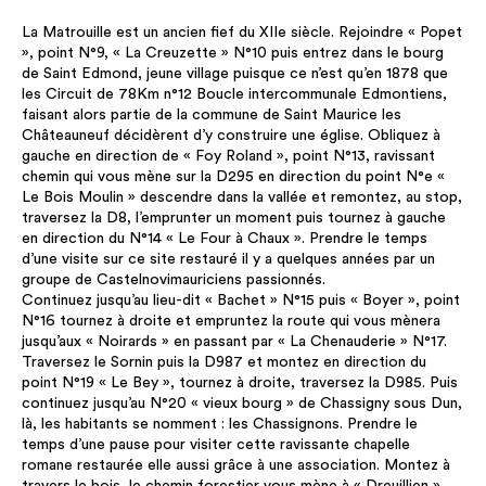
La Matrouille est un ancien fief du XIIe siècle. Rejoindre « Popet
», point N°9, « La Creuzette » N°10 puis entrez dans le bourg
de Saint Edmond, jeune village puisque ce n’est qu’en 1878 que
les Circuit de 78Km n°12 Boucle intercommunale Edmontiens,
faisant alors partie de la commune de Saint Maurice les
Châteauneuf décidèrent d’y construire une église. Obliquez à
gauche en direction de « Foy Roland », point N°13, ravissant
chemin qui vous mène sur la D295 en direction du point N°e «
Le Bois Moulin » descendre dans la vallée et remontez, au stop,
traversez la D8, l’emprunter un moment puis tournez à gauche
en direction du N°14 « Le Four à Chaux ». Prendre le temps
d’une visite sur ce site restauré il y a quelques années par un
groupe de Castelnovimauriciens passionnés.
Continuez jusqu’au lieu-dit « Bachet » N°15 puis « Boyer », point
N°16 tournez à droite et empruntez la route qui vous mènera
jusqu’aux « Noirards » en passant par « La Chenauderie » N°17.
Traversez le Sornin puis la D987 et montez en direction du
point N°19 « Le Bey », tournez à droite, traversez la D985. Puis
continuez jusqu’au N°20 « vieux bourg » de Chassigny sous Dun,
là, les habitants se nomment : les Chassignons. Prendre le
temps d’une pause pour visiter cette ravissante chapelle
romane restaurée elle aussi grâce à une association. Montez à