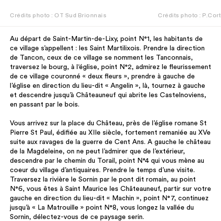
Crédits photo : OT Sud Brionnais
Crédits photo : P.Cor
Au départ de Saint-Martin-de-Lixy, point N°1, les habitants de
ce village s’appellent : les Saint Martilixois. Prendre la direction
de Tancon, ceux de ce village se nomment les Tanconnais,
traversez le bourg, à l‘église, point N°2, admirez le fleurissement
de ce village couronné « deux fleurs », prendre à gauche de
l’église en direction du lieu-dit « Angelin », là, tournez à gauche
et descendre jusqu’à Châteauneuf qui abrite les Castelnoviens,
en passant par le bois.
Vous arrivez sur la place du Château, près de l’église romane St
Pierre St Paul, édifiée au XIIe siècle, fortement remaniée au XVe
suite aux ravages de la guerre de Cent Ans. A gauche le château
de la Magdeleine, on ne peut l’admirer que de l’extérieur,
descendre par le chemin du Torail, point N°4 qui vous mène au
coeur du village d’antiquaires. Prendre le temps d’une visite.
Traversez la rivière le Sornin par le pont dit romain, au point
N°6, vous êtes à Saint Maurice les Châteauneuf, partir sur votre
gauche en direction du lieu-dit « Machin », point N°7, continuez
jusqu’à « La Matrouille » point N°8, vous longez la vallée du
Sornin, délectez-vous de ce paysage serin.