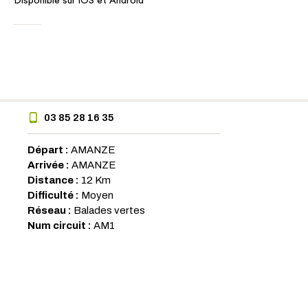
Disponible sur iOS et Android
03 85 28 16 35
Départ :
AMANZE
Arrivée :
AMANZE
Distance :
12 Km
Difficulté :
Moyen
Réseau :
Balades vertes
Num circuit :
AM1