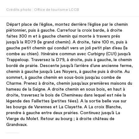
Crédits photo : Office de tourisme LCCB
Départ place de l’église, montez derrière l’église par le chemin
piétonnier, puis à gauche. Carrefour la croix barde, à droite
faites 300 m et à gauche chemin qui monte à travers prés
jusqu’à la RD79 (le grand chemin). A droite, faire 100 m, puis à
gauche petit chemin qui conduit vers un joli petit plan d’eau (la
combe au chien). Itinéraire commun avec Curbigny (CU1) jusqu’à
Trappeloup. Traversez la D79, à droite, puis à gauche, le chemin
bordé de prairie. Descente jusqu’à l’arrière d’une ancienne ferme,
chemin à gauche jusqu’à Les Noyers, à gauche puis à droite. Au
sommet, à gauche chemin en sous-bois jusqu’au combe de
Charme. Prenez à droite, chemin jusqu’aux premières maisons du
hameau de la Saigne. A droite chemin en sous bois, en haut à
droite, traversez le bois de Chemineau dans lequel est née la
légende des Faillettes (petites fées). A la sortie belle vue sur
les bourgs de Varennes et La Clayette. A La croix Blanche,
prendre à gauche entre deux prairies. Continuez jusqu’à La
Vierge du Molet. Retour au bourg ; à droite château de
Grandvaux.