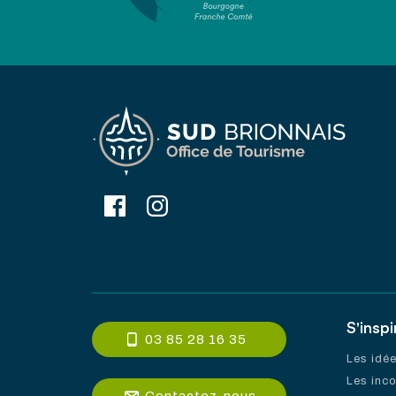
S'inspi
03 85 28 16 35
Les idé
Les inc