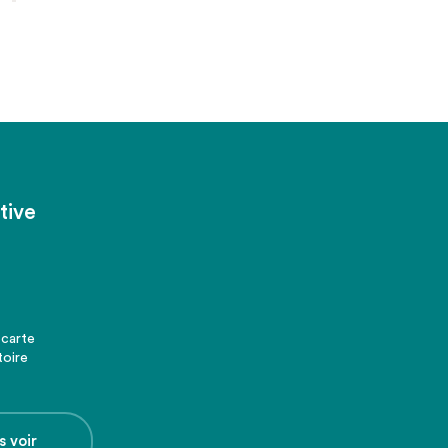
tive
 carte
toire
s voir