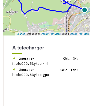
Leaflet
| Données ©
OpenStreetMap
- Rendu
OpenStreetMap
A télécharger
itineraire-
KML - 9Ko
itibfc000v53ykdb.kml
itineraire-
GPX - 15Ko
itibfc000v53ykdb.gpx