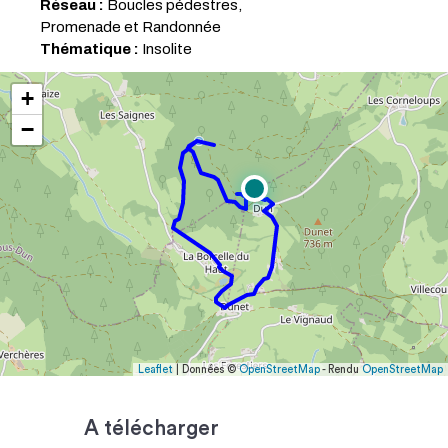
Réseau :
Boucles pédestres,
Promenade et Randonnée
Thématique :
Insolite
+
−
Leaflet
| Données ©
OpenStreetMap
- Rendu
OpenStreetMap
A télécharger