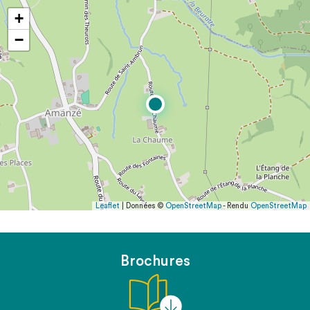
+
−
Leaflet
| Données ©
OpenStreetMap
- Rendu
OpenStreetMap
Brochures