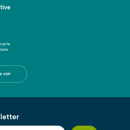
tive
 carte
toire
s voir
letter