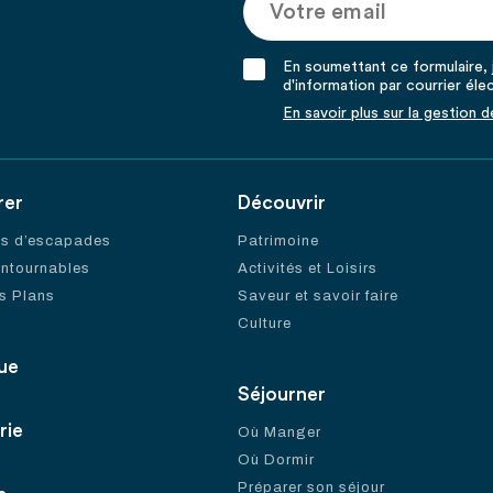
En soumettant ce formulaire, j
d'information par courrier éle
En savoir plus sur la gestion 
rer
Découvrir
es d’escapades
Patrimoine
ontournables
Activités et Loisirs
s Plans
Saveur et savoir faire
Culture
ue
Séjourner
rie
Où Manger
Où Dormir
Préparer son séjour