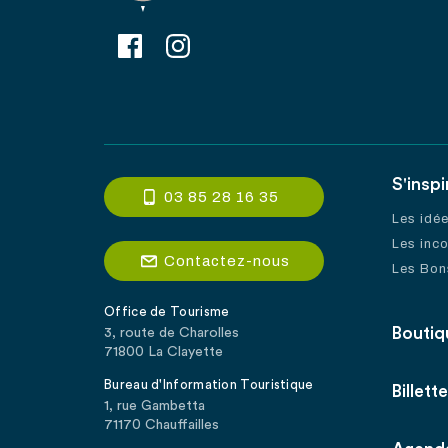
S'inspi
03 85 28 16 35
Les idé
Les inc
Contactez-nous
Les Bon
Office de Tourisme
Boutiq
3, route de Charolles
71800 La Clayette
Bureau d'Information Touristique
Billette
1, rue Gambetta
71170 Chauffailles