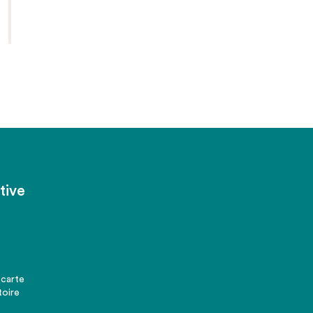
tive
 carte
toire