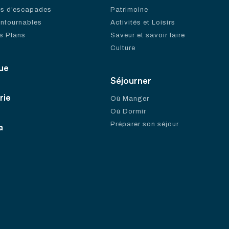
es d’escapades
Patrimoine
ontournables
Activités et Loisirs
s Plans
Saveur et savoir faire
Culture
ue
Séjourner
rie
Où Manger
Où Dormir
Préparer son séjour
a