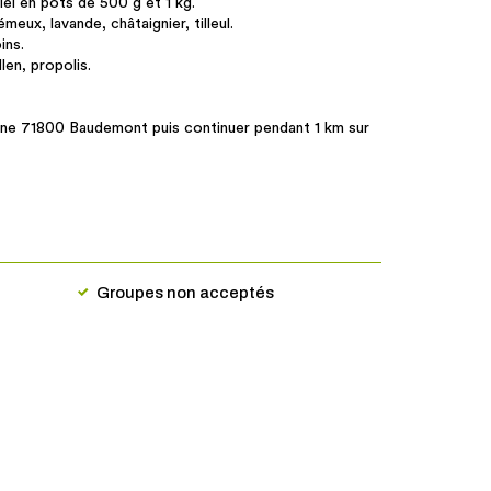
iel en pots de 500 g et 1 kg.
meux, lavande, châtaignier, tilleul.
ins.
en, propolis.
 Mine 71800 Baudemont puis continuer pendant 1 km sur
Groupes non acceptés