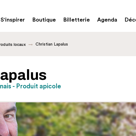
S'inspirer
Boutique
Billetterie
Agenda
Déco
Christian Lapalus
roduits locaux
Lapalus
ais - Produit apicole