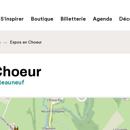
S'inspirer
Boutique
Billetterie
Agenda
Déco
Expos en Choeur
o
Choeur
teauneuf