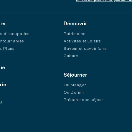
rer
Découvrir
es d’escapades
Patrimoine
ontournables
Activités et Loisirs
s Plans
Saveur et savoir faire
Culture
ue
Séjourner
rie
Où Manger
Où Dormir
Préparer son séjour
a