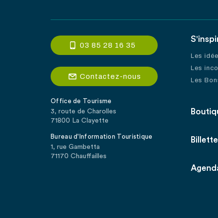
S'inspi
03 85 28 16 35
Les idé
Les inc
Contactez-nous
Les Bon
Office de Tourisme
Boutiq
3, route de Charolles
71800 La Clayette
Bureau d'Information Touristique
Billette
1, rue Gambetta
71170 Chauffailles
Agend