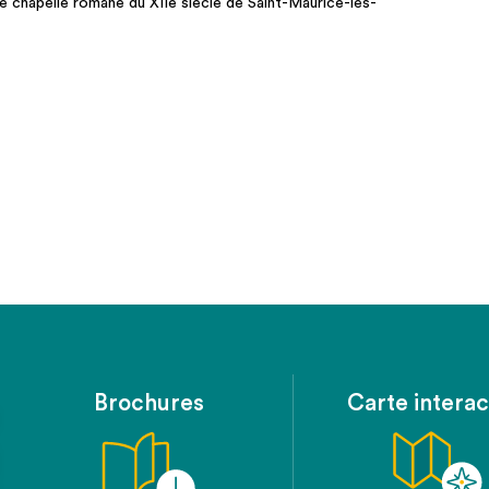
ite chapelle romane du XIIe siècle de Saint-Maurice-lès-
Brochures
Carte interac