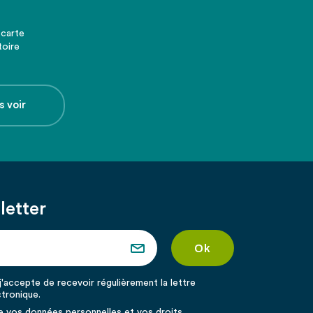
 carte
toire
s voir
letter
'accepte de recevoir régulièrement la lettre
ctronique.
de vos données personnelles et vos droits