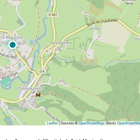
Leaflet
| Données ©
OpenStreetMap
- Rendu
OpenStreetM