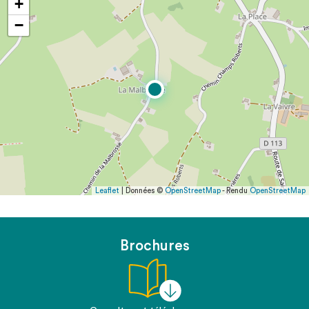
+
−
Leaflet
| Données ©
OpenStreetMap
- Rendu
OpenStreetMap
Brochures