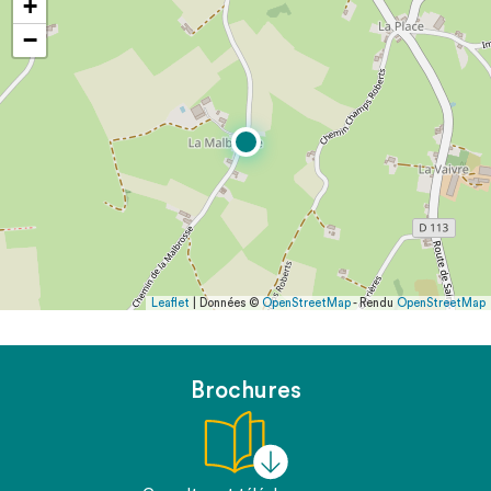
+
−
Leaflet
| Données ©
OpenStreetMap
- Rendu
OpenStreetMap
Brochures