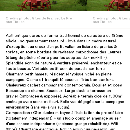
Crédits photo : Gîtes de France / Le Pré
Crédits photo : Gîtes 
aux Etoiles
aux Etoiles
Authentique corps de ferme traditionnel de caractère du 19ème
siècle - soigneusement restauré - lové dans un cadre naturel
d'exception, au creux d'un petit vallon en lisière de prairies &
forêts, en toute bordure du ravissant carpodrome des Leurres
(étang de pêche réputé pour les adeptes du « no-kill »).
Splendide écrin de nature & verdure préservé, enchanteur et de
toute beauté. Véritable petit coin de paradis sur terre.
Charmant petit hameau résidentiel typique niché en pleine
campagne. Calme et tranquillité absolus. Très bon confort.
Chaleureux cachet campagnard contemporain. Douillet et cosy.
Beaucoup de charme. Spacieux. Large double terrasse en
gravier (ombragée & exposée). Agréable terrain clos de 1500m²
aménagé avec soins et fleuri. Belle vue dégagée sur la campagne
environnante (sans vis-à-vis aucun).
Composition : Gîte duplex mitoyen à l'habitation du propriétaire
(totalement indépendant) + un studio complet aménagé au sein
d'une annexe indépendante (ancienne grange réhabilitée). Wifi
(fibre). Chauffage électrique. Rdc : Séjour-cuisine-salon, wc