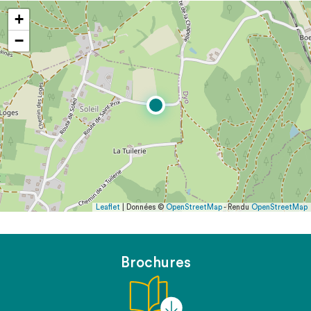
+
−
Leaflet
| Données ©
OpenStreetMap
- Rendu
OpenStreetMap
Brochures