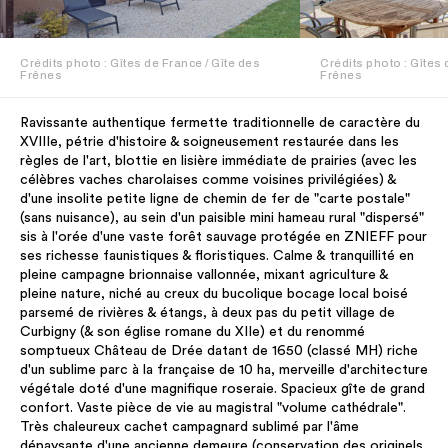
Crédits photo : Gîtes de France / Gîte des
Crédits photo : Gîtes 
Frênes
Frênes
Ravissante authentique fermette traditionnelle de caractère du
XVIIIe, pétrie d'histoire & soigneusement restaurée dans les
règles de l'art, blottie en lisière immédiate de prairies (avec les
célèbres vaches charolaises comme voisines privilégiées) &
d'une insolite petite ligne de chemin de fer de "carte postale"
(sans nuisance), au sein d'un paisible mini hameau rural "dispersé"
sis à l'orée d'une vaste forêt sauvage protégée en ZNIEFF pour
ses richesse faunistiques & floristiques. Calme & tranquillité en
pleine campagne brionnaise vallonnée, mixant agriculture &
pleine nature, niché au creux du bucolique bocage local boisé
parsemé de rivières & étangs, à deux pas du petit village de
Curbigny (& son église romane du XIIe) et du renommé
somptueux Château de Drée datant de 1650 (classé MH) riche
d'un sublime parc à la française de 10 ha, merveille d'architecture
végétale doté d'une magnifique roseraie. Spacieux gîte de grand
confort. Vaste pièce de vie au magistral "volume cathédrale".
Très chaleureux cachet campagnard sublimé par l'âme
dépaysante d'une ancienne demeure (conservation des originels