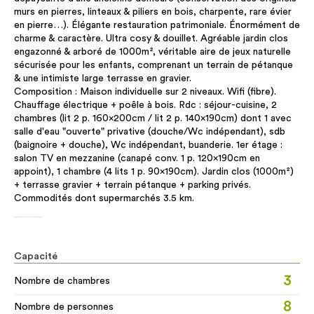
murs en pierres, linteaux & piliers en bois, charpente, rare évier
en pierre…). Élégante restauration patrimoniale. Énormément de
charme & caractère. Ultra cosy & douillet. Agréable jardin clos
engazonné & arboré de 1000m², véritable aire de jeux naturelle
sécurisée pour les enfants, comprenant un terrain de pétanque
& une intimiste large terrasse en gravier.
Composition : Maison individuelle sur 2 niveaux. Wifi (fibre).
Chauffage électrique + poêle à bois. Rdc : séjour-cuisine, 2
chambres (lit 2 p. 160x200cm / lit 2 p. 140x190cm) dont 1 avec
salle d'eau "ouverte" privative (douche/Wc indépendant), sdb
(baignoire + douche), Wc indépendant, buanderie. 1er étage :
salon TV en mezzanine (canapé conv. 1 p. 120x190cm en
appoint), 1 chambre (4 lits 1 p. 90x190cm). Jardin clos (1000m²)
+ terrasse gravier + terrain pétanque + parking privés.
Commodités dont supermarchés 3.5 km.
Capacité
3
Nombre de chambres
8
Nombre de personnes