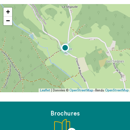
+
−
Leaflet
| Données ©
OpenStreetMap
- Rendu
OpenStreetMap
Brochures