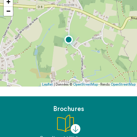
+
−
Leaflet
| Données ©
OpenStreetMap
- Rendu
OpenStreetMap
Brochures