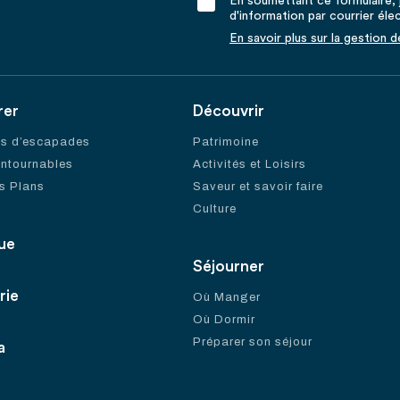
En soumettant ce formulaire, j
d'information par courrier éle
En savoir plus sur la gestion 
rer
Découvrir
es d’escapades
Patrimoine
ontournables
Activités et Loisirs
s Plans
Saveur et savoir faire
Culture
ue
Séjourner
rie
Où Manger
Où Dormir
Préparer son séjour
a