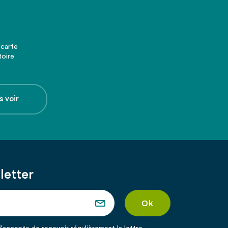
 carte
toire
s voir
letter