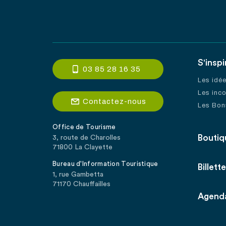
S'inspi
03 85 28 16 35
Les idé
Les inc
Contactez-nous
Les Bon
Office de Tourisme
Boutiq
3, route de Charolles
71800 La Clayette
Bureau d'Information Touristique
Billette
1, rue Gambetta
71170 Chauffailles
Agend