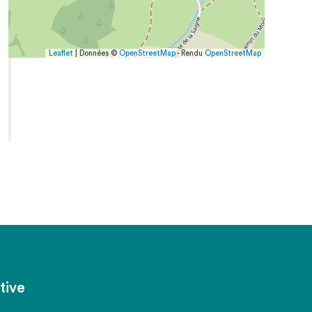
Leaflet
| Données ©
OpenStreetMap
- Rendu
OpenStreetMap
tive