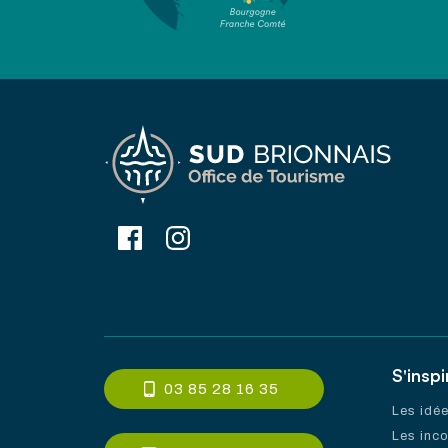
S'inspi
03 85 28 16 35
Les idé
Les inc