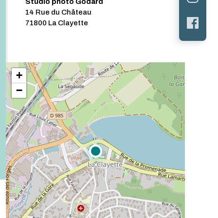
Studio photo Godard
14 Rue du Château
71800 La Clayette
+
−