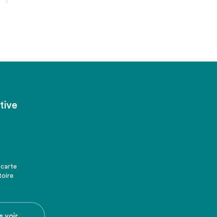
tive
 carte
toire
s voir