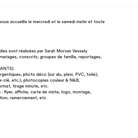
ous accueille le mercredi et le samedi matin et toute
lles sont réalisées par Sarah Morvan Vessely.
mariages, conscrits, groupes de famille, reportages,
é ANTS).
rgentiques, photo déco (sur alu, plexi, PVC, toile),
e-clé, etc.), photocopies couleur & N&B,
ormat, tirage minute, etc.
: flyer, affiche, carte de visite, logo, montage,
ation, remerciement, etc.