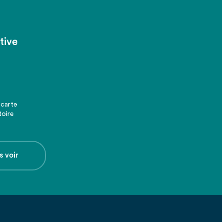
tive
 carte
toire
s voir