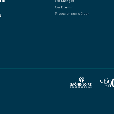
rie
Où Manger
Où Dormir
Préparer son séjour
a