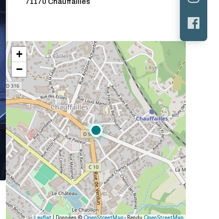
71170 Chauffailles
+
−
Leaflet
| Données ©
OpenStreetMap
- Rendu
OpenStreetMap