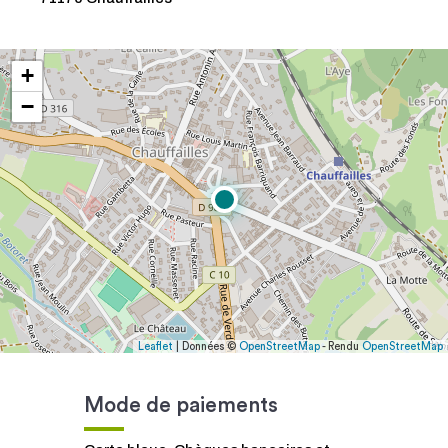
+
−
Leaflet
| Données ©
OpenStreetMap
- Rendu
OpenStreetMap
Mode de paiements