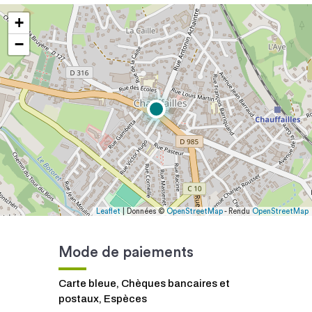
+
−
Leaflet
| Données ©
OpenStreetMap
- Rendu
OpenStreetMap
Mode de paiements
Carte bleue, Chèques bancaires et
postaux, Espèces