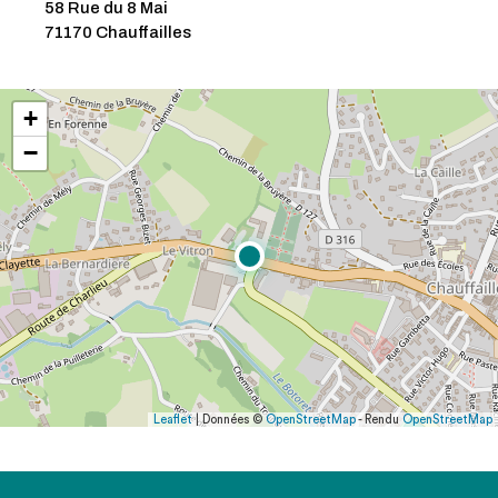
58 Rue du 8 Mai
71170 Chauffailles
+
−
Leaflet
| Données ©
OpenStreetMap
- Rendu
OpenStreetMap