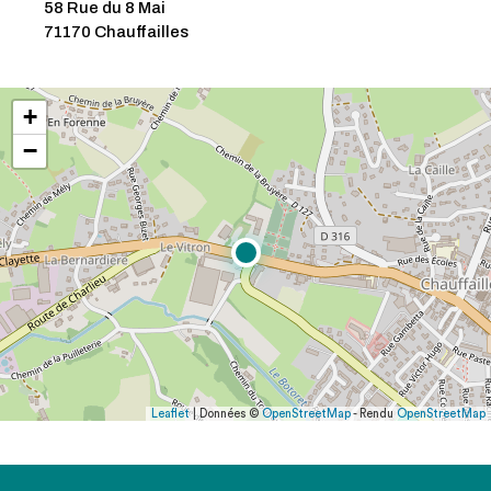
58 Rue du 8 Mai
71170 Chauffailles
+
−
Leaflet
| Données ©
OpenStreetMap
- Rendu
OpenStreetMap