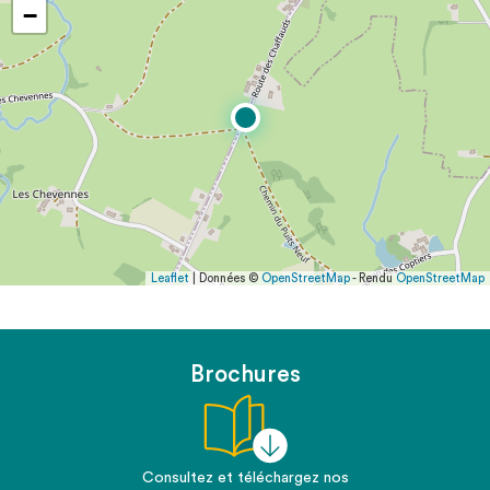
−
Leaflet
| Données ©
OpenStreetMap
- Rendu
OpenStreetMap
Brochures
Consultez et téléchargez nos