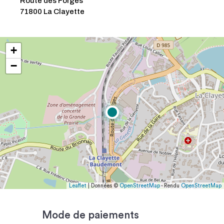
Route des Forges
71800 La Clayette
+
−
Leaflet
| Données ©
OpenStreetMap
- Rendu
OpenStreetMap
Mode de paiements