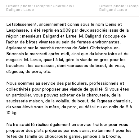
Crédits photo : Comptoir Charollais /
Crédits photo : Compt
Baligand Larue
Baligand Larue
L’établissement, anciennement connu sous le nom Denis et
Lespinasse, a été repris en 2008 par deux associés issus de la
région : messieurs Baligand et Larue. M. Baligand s’occupe de
l’achat de bêtes vivantes au sein de fermes environnantes,
également sur le marché reconnu de Saint-Christophe-en-
Brionnais le mercredi après-midi, ainsi que du laboratoire et du
magasin. M. Larue, quant à lui, gère la viande en gros pour les
bouchers : les carcasses, demi-carcasses de bœuf, de veau,
d’agneau, de porc, etc.
Nous sommes au service des particuliers, professionnels et
collectivités pour proposer une viande de qualité. Si vous êtes
un particulier, vous pouvez acheter de la charcuterie, de la
saucisserie maison, de la volaille, du bœuf, de l’agneau charolais,
du veau élevé sous la mère, du porc, au détail ou en colis de 6 à
10 kg.
Notre société réalise également un service traiteur pour vous
proposer des plats préparés par nos soins, notamment pour les
fêtes de famille où choucroute garnie, jambon à la broche,