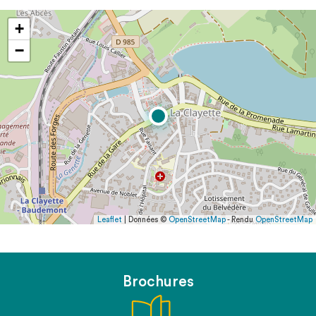
+
−
Leaflet
| Données ©
OpenStreetMap
- Rendu
OpenStreetMap
Brochures