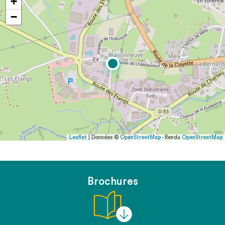
+
−
Leaflet
| Données ©
OpenStreetMap
- Rendu
OpenStreetMap
Brochures