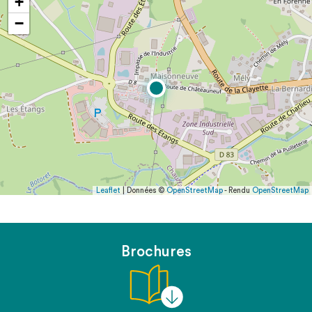
+
−
Leaflet
| Données ©
OpenStreetMap
- Rendu
OpenStreetMap
Brochures