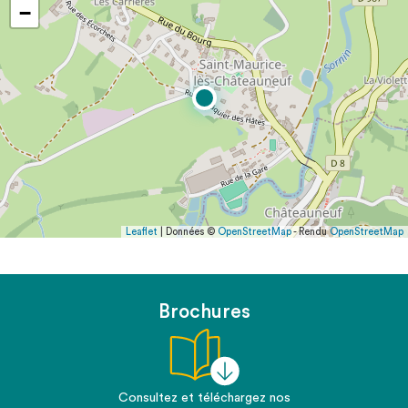
−
Leaflet
| Données ©
OpenStreetMap
- Rendu
OpenStreetMap
Brochures
Consultez et téléchargez nos