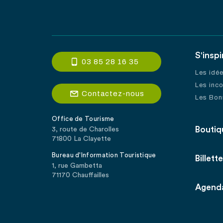
S'inspi
03 85 28 16 35
Les idé
Les inc
Contactez-nous
Les Bon
Office de Tourisme
Boutiq
3, route de Charolles
71800 La Clayette
Bureau d'Information Touristique
Billette
1, rue Gambetta
71170 Chauffailles
Agend