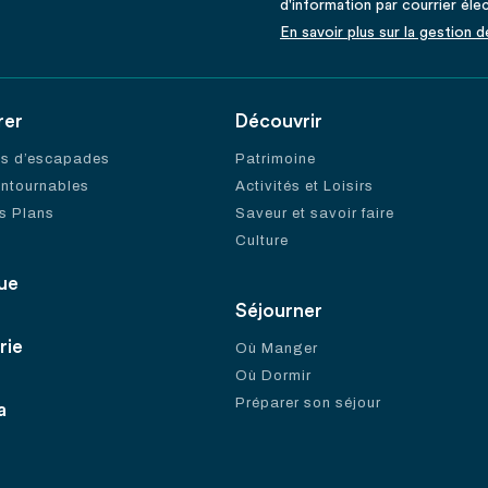
d'information par courrier éle
En savoir plus sur la gestion 
rer
Découvrir
es d’escapades
Patrimoine
ontournables
Activités et Loisirs
s Plans
Saveur et savoir faire
Culture
ue
Séjourner
rie
Où Manger
Où Dormir
Préparer son séjour
a