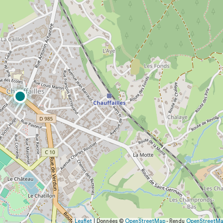
Leaflet
| Données ©
OpenStreetMap
- Rendu
OpenStreetM