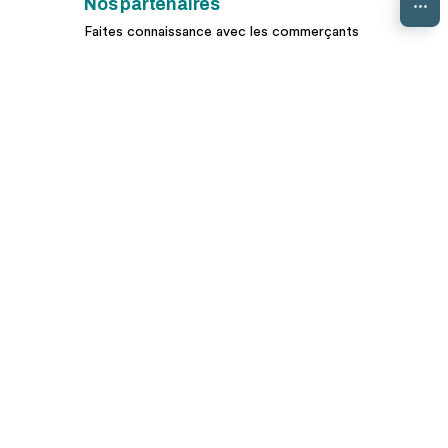
...
Nos partenaires
Faites connaissance avec les commerçants
et artisans du Sud Brionnais !
Sur la carte
Expert Web Charolais-