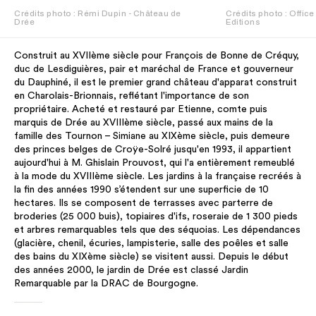
Crédits photo : Rémi Dupin - Château de
Crédits photo : Offic
Drée
Editions
Construit au XVIIème siècle pour François de Bonne de Créquy,
duc de Lesdiguières, pair et maréchal de France et gouverneur
du Dauphiné, il est le premier grand château d'apparat construit
en Charolais-Brionnais, reflétant l'importance de son
propriétaire. Acheté et restauré par Etienne, comte puis
marquis de Drée au XVIIIème siècle, passé aux mains de la
famille des Tournon – Simiane au XIXème siècle, puis demeure
des princes belges de Croÿe-Solré jusqu'en 1993, il appartient
aujourd'hui à M. Ghislain Prouvost, qui l'a entièrement remeublé
à la mode du XVIIIème siècle. Les jardins à la française recréés à
la fin des années 1990 s’étendent sur une superficie de 10
hectares. Ils se composent de terrasses avec parterre de
broderies (25 000 buis), topiaires d'ifs, roseraie de 1 300 pieds
et arbres remarquables tels que des séquoias. Les dépendances
(glacière, chenil, écuries, lampisterie, salle des poêles et salle
des bains du XIXème siècle) se visitent aussi. Depuis le début
des années 2000, le jardin de Drée est classé Jardin
Remarquable par la DRAC de Bourgogne.