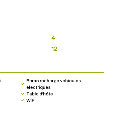
4
12
à
Borne recharge véhicules
électriques
Table d'hôte
WIFI