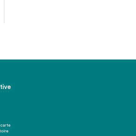
tive
 carte
toire