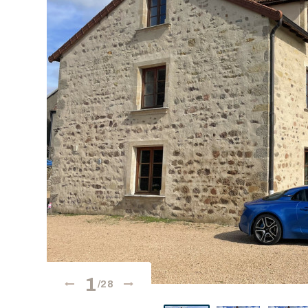
1
/28