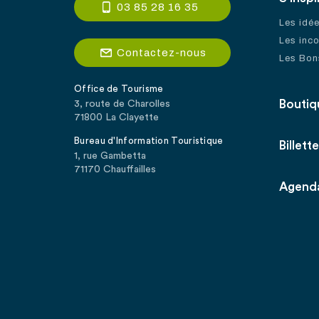
03 85 28 16 35
Les idé
Les inc
Contactez-nous
Les Bon
Office de Tourisme
Boutiq
3, route de Charolles
71800 La Clayette
Bureau d'Information Touristique
Billette
1, rue Gambetta
71170 Chauffailles
Agend