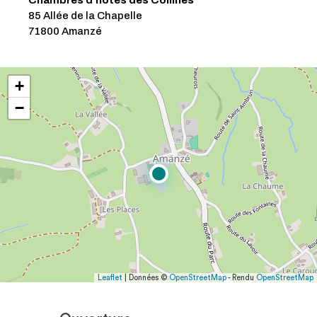
Chambres d'hôtes des Collines
85 Allée de la Chapelle
71800 Amanzé
+
−
Leaflet
| Données ©
OpenStreetMap
- Rendu
OpenStreetMap