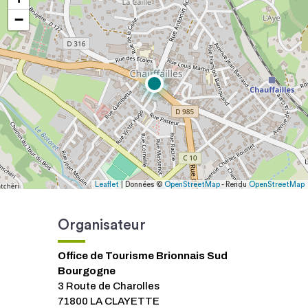
−
Leaflet
| Données ©
OpenStreetMap
- Rendu
OpenStreetMap
Organisateur
Office de Tourisme Brionnais Sud
Bourgogne
3 Route de Charolles
71800 LA CLAYETTE