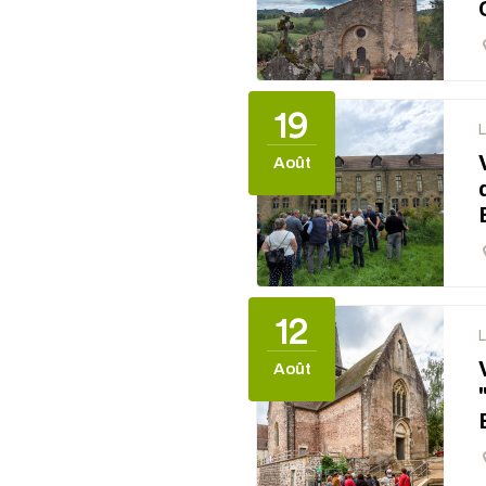
19
Août
12
Août