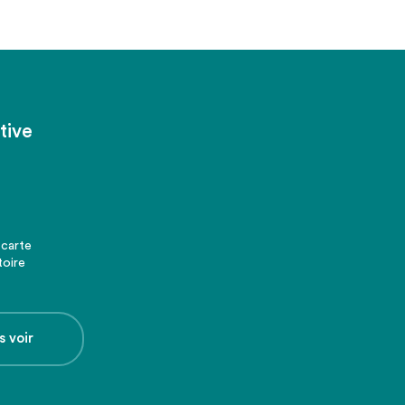
tive
 carte
toire
s voir