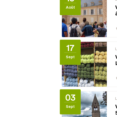
Août
17
Sept
03
Sept