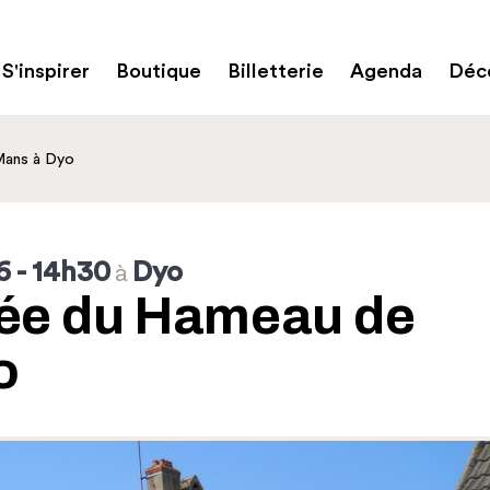
S'inspirer
Boutique
Billetterie
Agenda
Déco
Mans à Dyo
6
- 14h30
Dyo
à
dée du Hameau de
o