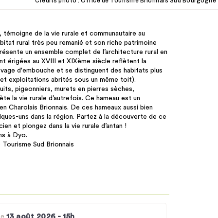
Crédits photo : Office de Tourisme Brionnais Sud Bourgogne
témoigne de la vie rurale et communautaire au
itat rural très peu remanié et son riche patrimoine
résente un ensemble complet de l’architecture rural en
t érigées au XVIII et XIXème siècle reflètent la
evage d'embouche et se distinguent des habitats plus
et exploitations abrités sous un même toit).
puits, pigeonniers, murets en pierres sèches,
te la vie rurale d’autrefois. Ce hameau est un
 en Charolais Brionnais. De ces hameaux aussi bien
elques-uns dans la région. Partez à la découverte de ce
ien et plongez dans la vie rurale d’antan !
ns à Dyo.
e Tourisme Sud Brionnais
13 août 2026
- 15h
Le