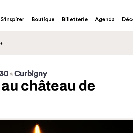
S'inspirer
Boutique
Billetterie
Agenda
Déco
ée
h30
Curbigny
à
 au château de