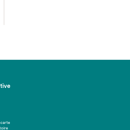
tive
 carte
toire