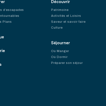
rer
Découvrir
es d’escapades
Patrimoine
ontournables
Activités et Loisirs
s Plans
Saveur et savoir faire
Culture
ue
Séjourner
rie
Où Manger
Où Dormir
Préparer son séjour
a