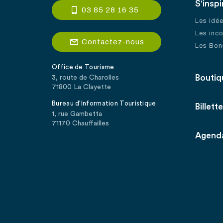
S'inspi
03 85 28 16 35
Les idé
Les inc
Contactez-nous
Les Bon
Office de Tourisme
Boutiq
3, route de Charolles
71800 La Clayette
Bureau d'Information Touristique
Billette
1, rue Gambetta
71170 Chauffailles
Agend