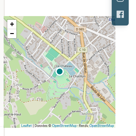
+
−
Leaflet
| Données ©
OpenStreetMap
- Rendu
OpenStreetMap