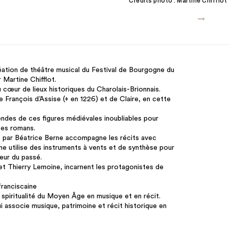
Crédits photo : Martine Chifflot
éation de théâtre musical du Festival de Bourgogne du
 Martine Chifflot.
au cœur de lieux historiques du Charolais-Brionnais.
e François d’Assise (+ en 1226) et de Claire, en cette
égendes de ces figures médiévales inoubliables pour
ices romans.
e par Béatrice Berne accompagne les récits avec
ne utilise des instruments à vents et de synthèse pour
eur du passé.
et Thierry Lemoine, incarnent les protagonistes de
franciscaine
a spiritualité du Moyen Âge en musique et en récit.
 associe musique, patrimoine et récit historique en