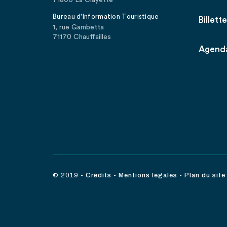
71800 La Clayette
Bureau d'Information Touristique
Billette
1, rue Gambetta
71170 Chauffailles
Agend
© 2019
-
Crédits
-
Mentions légales
-
Plan du site