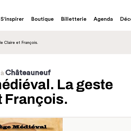
S'inspirer
Boutique
Billetterie
Agenda
Déco
e Claire et François.
Châteauneuf
à
médiéval. La geste
t François.