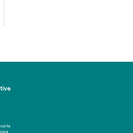
tive
 carte
toire