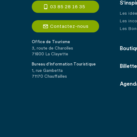
S'inspi
03 85 28 16 35
Les idé
Les inc
Contactez-nous
Les Bon
Office de Tourisme
Boutiq
3, route de Charolles
71800 La Clayette
Bureau d'Information Touristique
Billette
1, rue Gambetta
71170 Chauffailles
Agend