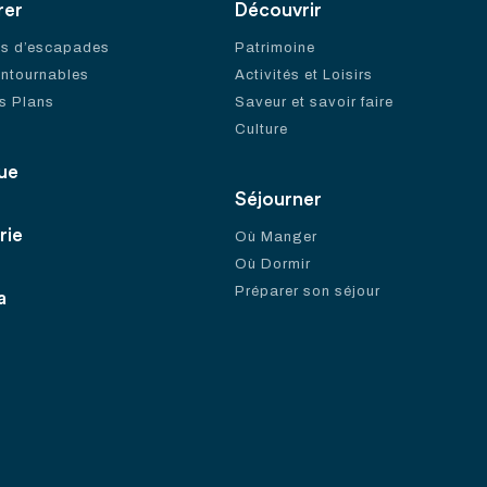
rer
Découvrir
es d’escapades
Patrimoine
ontournables
Activités et Loisirs
s Plans
Saveur et savoir faire
Culture
ue
Séjourner
rie
Où Manger
Où Dormir
Préparer son séjour
a