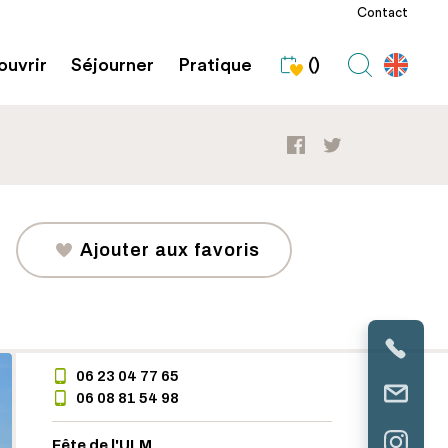
Contact
uvrir
Séjourner
Pratique
()
Ajouter aux favoris
06 23 04 77 65
06 08 81 54 98
Fête de l'ULM