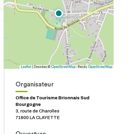
Leaflet
| Données ©
OpenStreetMap
- Rendu
OpenStreetMap
Organisateur
Office de Tourisme Brionnais Sud
Bourgogne
3, route de Charolles
71800 LA CLAYETTE