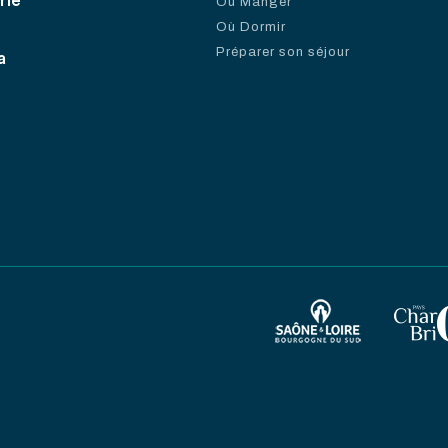
rie
Où Manger
Où Dormir
Préparer son séjour
a