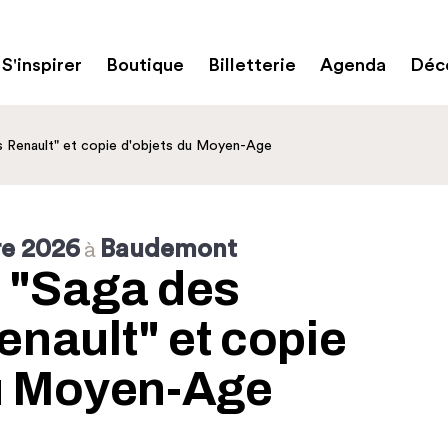
S'inspirer
Boutique
Billetterie
Agenda
Déco
s Renault" et copie d'objets du Moyen-Age
re 2026
Baudemont
à
 "Saga des
nault" et copie
du Moyen-Age