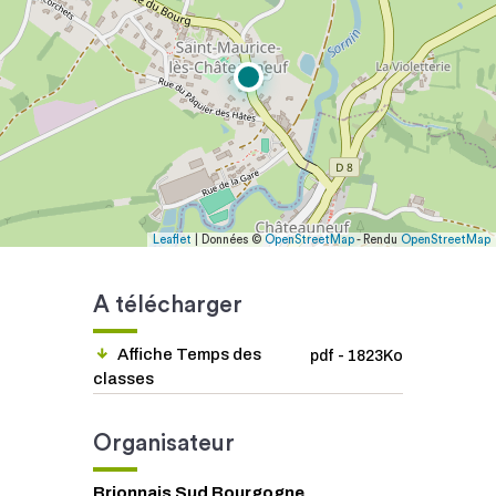
Leaflet
| Données ©
OpenStreetMap
- Rendu
OpenStreetMap
A télécharger
Affiche Temps des
pdf - 1823Ko
classes
Organisateur
Brionnais Sud Bourgogne