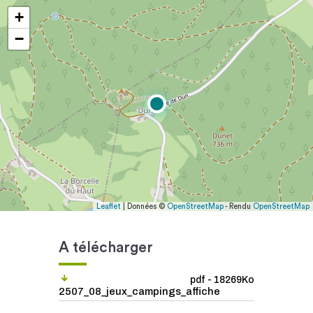
+
−
Leaflet
| Données ©
OpenStreetMap
- Rendu
OpenStreetMap
A télécharger
pdf - 18269Ko
2507_08_jeux_campings_affiche